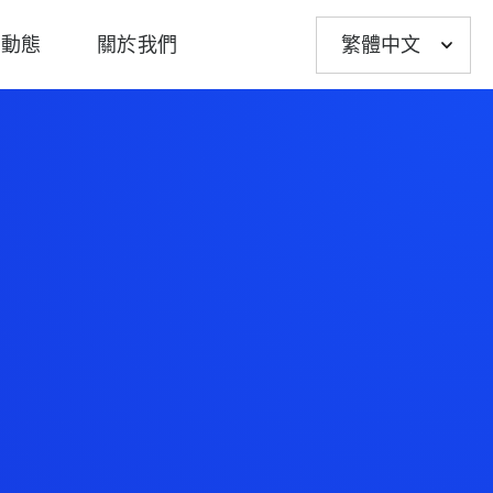
Choose
新動態
關於我們
a
language