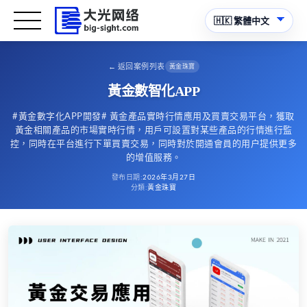
←
返回案例列表
黃金珠寶
黃金數智化APP
#黃金數字化APP開發# 黃金產品實時行情應用及買賣交易平台，獲取
黃金相關產品的市場實時行情，用戶可設置對某些產品的行情進行監
控，同時在平台進行下單買賣交易，同時對於開通會員的用户提供更多
的增值服務。
發布日期
:
2026年3月27日
分類
:
黃金珠寶